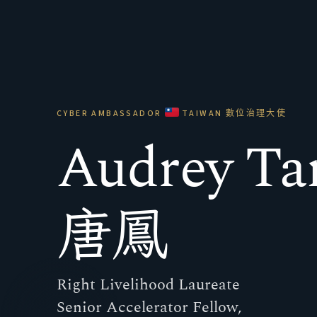
CYBER AMBASSADOR
TAIWAN
數位治理大使
Audrey Ta
唐鳳
Right Livelihood Laureate
Senior Accelerator Fellow,