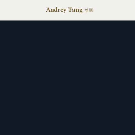
Audrey Tang
唐鳳